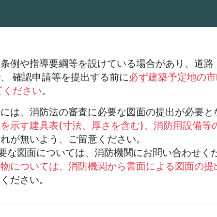
】
、条例や指導要綱等を設けている場合があり、道路
、 確認申請等を提出する前に
必ず建築予定地の市
てください
。
等には、消防法の審査に必要な図面の提出が必要と
を示す建具表(寸法、厚さを含む)、消防用設備等
漏れが無いよう、ご留意ください。
要な図面については、消防機関にお問い合わせく
築物については、消防機関から書面による図面の提
承ください。