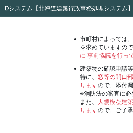
Dシステム【北海道建築行政事務処理システム
市町村によっては
を求めていますので
に 事前協議を行っ
建築物の確認申請
特に、
窓等の開口部
ります
ので、添付
※消防法の審査に必
また、
大規模な建
ります
ので、ご了